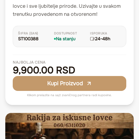
lovce i sve ljubitelje prirode. Uzivajte u svakom
trenutku provedenom na otvorenom!
ŠIFRA (EAN)
DOSTUPNOST
ISPORUKA
ST100388
Na stanju
24-48h
NAJBOLJA CENA
9,900.00 RSD
Kupi Proizvod
Klikom prelazite na sajt zvaničnog partnera radi kupovine.