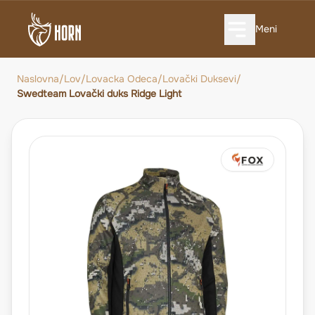
Meni
Naslovna
/
Lov
/
Lovacka Odeca
/
Lovački Duksevi
/
Swedteam Lovački duks Ridge Light