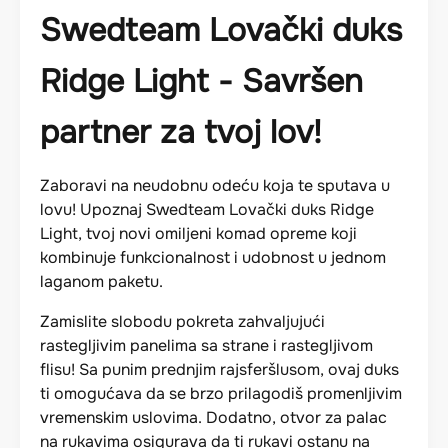
Swedteam Lovački duks
Ridge Light - Savršen
partner za tvoj lov!
Zaboravi na neudobnu odeću koja te sputava u
lovu! Upoznaj Swedteam Lovački duks Ridge
Light, tvoj novi omiljeni komad opreme koji
kombinuje funkcionalnost i udobnost u jednom
laganom paketu.
Zamislite slobodu pokreta zahvaljujući
rastegljivim panelima sa strane i rastegljivom
flisu! Sa punim prednjim rajsferšlusom, ovaj duks
ti omogućava da se brzo prilagodiš promenljivim
vremenskim uslovima. Dodatno, otvor za palac
na rukavima osigurava da ti rukavi ostanu na