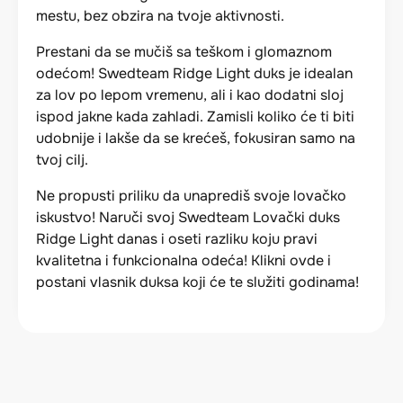
mestu, bez obzira na tvoje aktivnosti.
Prestani da se mučiš sa teškom i glomaznom
odećom! Swedteam Ridge Light duks je idealan
za lov po lepom vremenu, ali i kao dodatni sloj
ispod jakne kada zahladi. Zamisli koliko će ti biti
udobnije i lakše da se krećeš, fokusiran samo na
tvoj cilj.
Ne propusti priliku da unaprediš svoje lovačko
iskustvo! Naruči svoj Swedteam Lovački duks
Ridge Light danas i oseti razliku koju pravi
kvalitetna i funkcionalna odeća! Klikni ovde i
postani vlasnik duksa koji će te služiti godinama!