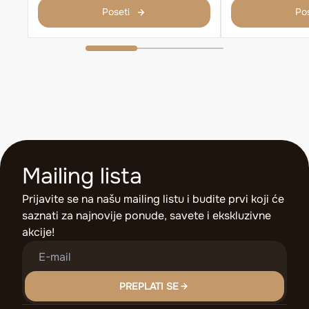
Poseti
Pos
Mailing lista
Prijavite se na našu mailing listu i budite prvi koji će
saznati za najnovije ponude, savete i ekskluzivne
akcije!
PREPLATI SE