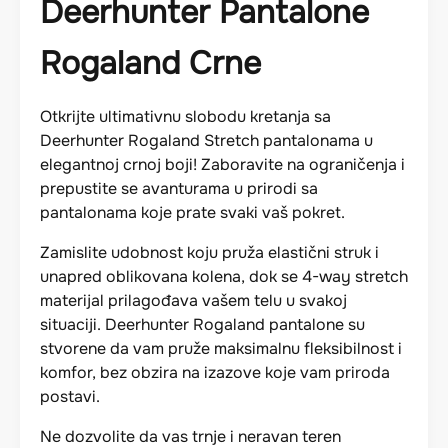
Deerhunter Pantalone
Rogaland Crne
Otkrijte ultimativnu slobodu kretanja sa
Deerhunter Rogaland Stretch pantalonama u
elegantnoj crnoj boji! Zaboravite na ograničenja i
prepustite se avanturama u prirodi sa
pantalonama koje prate svaki vaš pokret.
Zamislite udobnost koju pruža elastični struk i
unapred oblikovana kolena, dok se 4-way stretch
materijal prilagođava vašem telu u svakoj
situaciji. Deerhunter Rogaland pantalone su
stvorene da vam pruže maksimalnu fleksibilnost i
komfor, bez obzira na izazove koje vam priroda
postavi.
Ne dozvolite da vas trnje i neravan teren