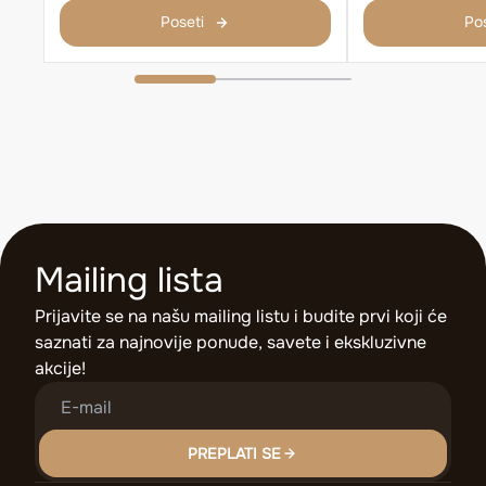
Poseti
Pos
Mailing lista
Prijavite se na našu mailing listu i budite prvi koji će
saznati za najnovije ponude, savete i ekskluzivne
akcije!
PREPLATI SE