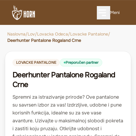
Meni
Naslovna
/
Lov
/
Lovacka Odeca
/
Lovacke Pantalone
/
Deerhunter Pantalone Rogaland Crne
LOVACKE PANTALONE
Preporučen partner
Deerhunter Pantalone Rogaland
Crne
Spremni za istrazivanje prirode? Ove pantalone
su savrsen izbor za vas! Izdrzljive, udobne i pune
korisnih funkcija, idealne su za sve vase
avanture. Uzivajte u maksimalnoj slobodi pokreta
i zastiti koju pruzaju. Otkrijte udobnost i