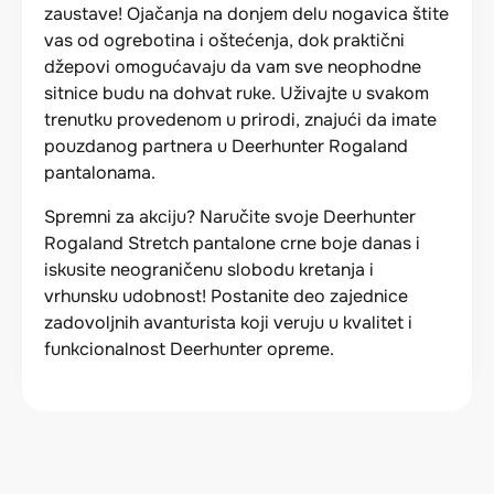
zaustave! Ojačanja na donjem delu nogavica štite
vas od ogrebotina i oštećenja, dok praktični
džepovi omogućavaju da vam sve neophodne
sitnice budu na dohvat ruke. Uživajte u svakom
trenutku provedenom u prirodi, znajući da imate
pouzdanog partnera u Deerhunter Rogaland
pantalonama.
Spremni za akciju? Naručite svoje Deerhunter
Rogaland Stretch pantalone crne boje danas i
iskusite neograničenu slobodu kretanja i
vrhunsku udobnost! Postanite deo zajednice
zadovoljnih avanturista koji veruju u kvalitet i
funkcionalnost Deerhunter opreme.