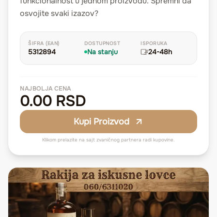
funkcionalnost u jednom proizvodu. Spremni da
osvojite svaki izazov?
ŠIFRA (EAN)
DOSTUPNOST
ISPORUKA
5312894
Na stanju
24-48h
NAJBOLJA CENA
0.00 RSD
Kupi Proizvod
Klikom prelazite na sajt zvaničnog partnera radi kupovine.