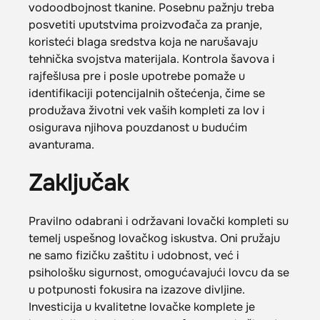
vodoodbojnost tkanine. Posebnu pažnju treba
posvetiti uputstvima proizvođača za pranje,
koristeći blaga sredstva koja ne narušavaju
tehnička svojstva materijala. Kontrola šavova i
rajfešlusa pre i posle upotrebe pomaže u
identifikaciji potencijalnih oštećenja, čime se
produžava životni vek vaših kompleti za lov i
osigurava njihova pouzdanost u budućim
avanturama.
Zaključak
Pravilno odabrani i održavani lovački kompleti su
temelj uspešnog lovačkog iskustva. Oni pružaju
ne samo fizičku zaštitu i udobnost, već i
psihološku sigurnost, omogućavajući lovcu da se
u potpunosti fokusira na izazove divljine.
Investicija u kvalitetne lovačke komplete je