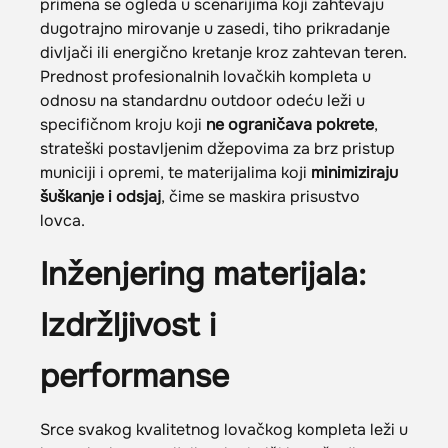
primena se ogleda u scenarijima koji zahtevaju
dugotrajno mirovanje u zasedi, tiho prikradanje
divljači ili energično kretanje kroz zahtevan teren.
Prednost profesionalnih lovačkih kompleta u
odnosu na standardnu outdoor odeću leži u
specifičnom kroju koji
ne ograničava pokrete
,
strateški postavljenim džepovima za brz pristup
municiji i opremi, te materijalima koji
minimiziraju
šuškanje i odsjaj
, čime se maskira prisustvo
lovca.
Inženjering materijala:
Izdržljivost i
performanse
Srce svakog kvalitetnog lovačkog kompleta leži u