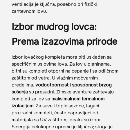
ventilacija je ključna, posebno pri fizički
zahtevnom lovu.
Izbor mudrog lovca:
Prema izazovima prirode
Izbor lovačkog kompleta mora biti usklađen sa
specifičnim uslovima lova. Za lov u planinama,
bitni su kompleti otporni na cepanje i sa odličnom
zaštitom od vetra. U vlažnim močvarnim
predelima,
vodootpornost i sposobnost brzog
sušenja
su presudni. Zimske avanture zahtevaju
kompleti za lov sa
maksimalnom termalnom
izolacijom
. Za suve i tople sezone, lagani i
prozračni kompleti, često napravljeni od
materijala sa UV zaštitom, idealni su izbor.
Sinergija celokupne opreme je ključna; stoga je