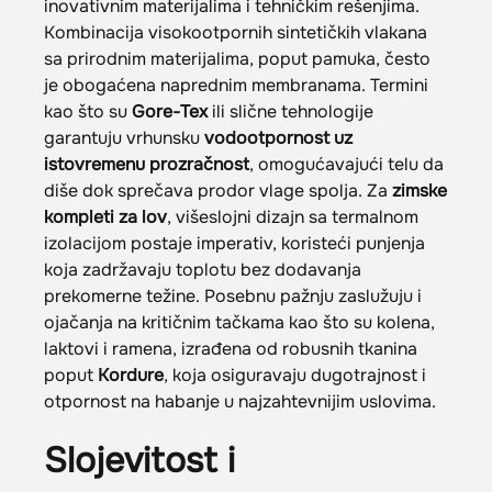
inovativnim materijalima i tehničkim rešenjima.
Kombinacija visokootpornih sintetičkih vlakana
sa prirodnim materijalima, poput pamuka, često
je obogaćena naprednim membranama. Termini
kao što su
Gore-Tex
ili slične tehnologije
garantuju vrhunsku
vodootpornost uz
istovremenu prozračnost
, omogućavajući telu da
diše dok sprečava prodor vlage spolja. Za
zimske
kompleti za lov
, višeslojni dizajn sa termalnom
izolacijom postaje imperativ, koristeći punjenja
koja zadržavaju toplotu bez dodavanja
prekomerne težine. Posebnu pažnju zaslužuju i
ojačanja na kritičnim tačkama kao što su kolena,
laktovi i ramena, izrađena od robusnih tkanina
poput
Kordure
, koja osiguravaju dugotrajnost i
otpornost na habanje u najzahtevnijim uslovima.
Slojevitost i