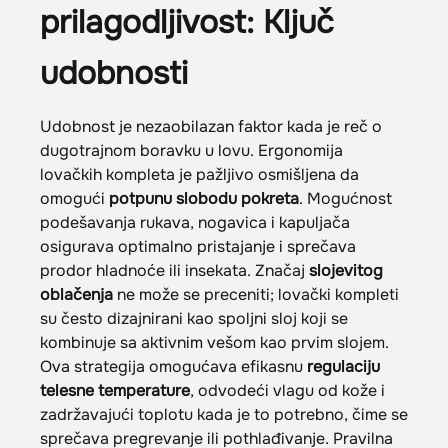
prilagodljivost: Ključ
udobnosti
Udobnost je nezaobilazan faktor kada je reč o
dugotrajnom boravku u lovu. Ergonomija
lovačkih kompleta je pažljivo osmišljena da
omogući
potpunu slobodu pokreta
. Mogućnost
podešavanja rukava, nogavica i kapuljača
osigurava optimalno pristajanje i sprečava
prodor hladnoće ili insekata. Značaj
slojevitog
oblačenja
ne može se preceniti; lovački kompleti
su često dizajnirani kao spoljni sloj koji se
kombinuje sa aktivnim vešom kao prvim slojem.
Ova strategija omogućava efikasnu
regulaciju
telesne temperature
, odvodeći vlagu od kože i
zadržavajući toplotu kada je to potrebno, čime se
sprečava pregrevanje ili pothlađivanje. Pravilna