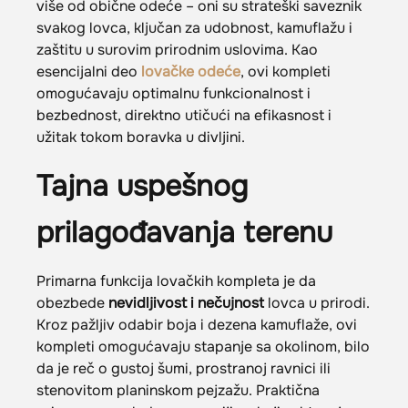
više od obične odeće – oni su strateški saveznik
svakog lovca, ključan za udobnost, kamuflažu i
zaštitu u surovim prirodnim uslovima. Kao
esencijalni deo
lovačke odeće
, ovi kompleti
omogućavaju optimalnu funkcionalnost i
bezbednost, direktno utičući na efikasnost i
užitak tokom boravka u divljini.
Tajna uspešnog
prilagođavanja terenu
Primarna funkcija lovačkih kompleta je da
obezbede
nevidljivost i nečujnost
lovca u prirodi.
Kroz pažljiv odabir boja i dezena kamuflaže, ovi
kompleti omogućavaju stapanje sa okolinom, bilo
da je reč o gustoj šumi, prostranoj ravnici ili
stenovitom planinskom pejzažu. Praktična