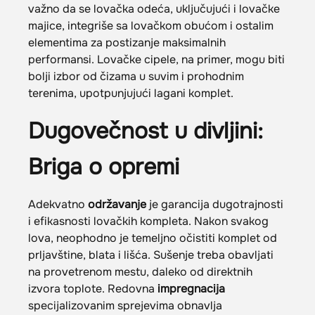
važno da se lovačka odeća, uključujući i lovačke
majice, integriše sa lovačkom obućom i ostalim
elementima za postizanje maksimalnih
performansi. Lovačke cipele, na primer, mogu biti
bolji izbor od čizama u suvim i prohodnim
terenima, upotpunjujući lagani komplet.
Dugovečnost u divljini:
Briga o opremi
Adekvatno
održavanje
je garancija dugotrajnosti
i efikasnosti lovačkih kompleta. Nakon svakog
lova, neophodno je temeljno očistiti komplet od
prljavštine, blata i lišća. Sušenje treba obavljati
na provetrenom mestu, daleko od direktnih
izvora toplote. Redovna
impregnacija
specijalizovanim sprejevima obnavlja